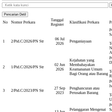
Tanggal
No
Nomor Perkara
Klasifikasi Perkara
P
Register
P
S
06 Jul
1
2/Pid.C/2026/PN Str
Penganiayaan
2026
T
N
A
P
Kejahatan yang
D
02 Jun
Membahayakan
2
1/Pid.C/2026/PN Str
2026
Keamananan Umum
T
Bagi Orang atau Barang
R
P
I
27 Sep
Penghancuran atau
3
2/Pid.C/2023/PN Str
2023
Perusakan Barang
T
U
P
Pelanggaran Mengenai
S
13 Jun