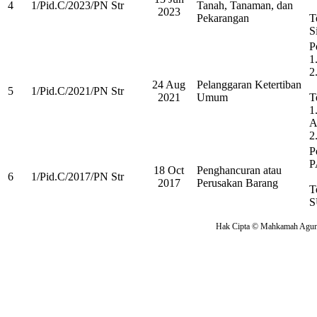
4
1/Pid.C/2023/PN Str
Tanah, Tanaman, dan
2023
Pekarangan
T
S
P
1
2
24 Aug
Pelanggaran Ketertiban
5
1/Pid.C/2021/PN Str
2021
Umum
T
1
A
2
P
P
18 Oct
Penghancuran atau
6
1/Pid.C/2017/PN Str
2017
Perusakan Barang
T
S
Hak Cipta © Mahkamah Agung