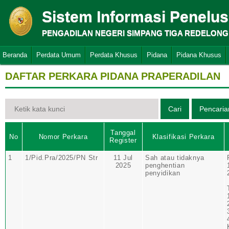
Sistem Informasi Penelu
PENGADILAN NEGERI SIMPANG TIGA REDELONG
Beranda
Perdata Umum
Perdata Khusus
Pidana
Pidana Khusus
DAFTAR PERKARA PIDANA PRAPERADILAN
Tanggal
No
Nomor Perkara
Klasifikasi Perkara
Register
1
1/Pid.Pra/2025/PN Str
11 Jul
Sah atau tidaknya
2025
penghentian
penyidikan