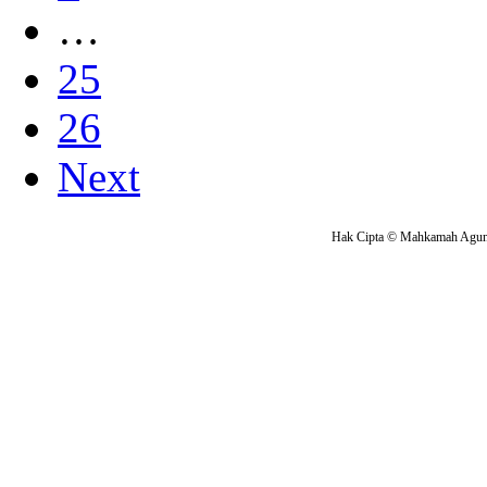
…
25
26
Next
Hak Cipta © Mahkamah Agung